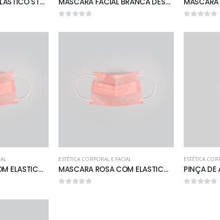
LENÇOL DESC. C/ ELASTICO STANDART BRANCO 2.00 X 0.90 C/ 10 UNID. GRAMATURA 30
MASCARA FACIAL BRANCA DESCARTÁVEL DE T.N.T. COM 50 UNIDADES.
0
out of 5
0
out of 5
IAL
ESTÉTICA CORPORAL E FACIAL
ESTÉTICA COR
MASCARA ROSA COM ELASTICO DESCARTAVEL COM 12 UNIDADES
MASCARA ROSA COM ELASTICO DESCARTAVEL COM 50 UNIDADES
0
out of 5
0
out of 5