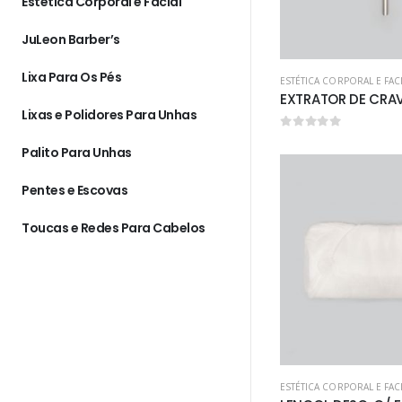
Estética Corporal e Facial
JuLeon Barber’s
Lixa Para Os Pés
ESTÉTICA CORPORAL E FAC
Lixas e Polidores Para Unhas
0
out of 5
Palito Para Unhas
Pentes e Escovas
Toucas e Redes Para Cabelos
ESTÉTICA CORPORAL E FAC