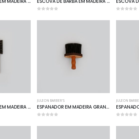
ESCOVA DE BARBA EM MADEIRA OVAL PRETA
ESCOVA DE BARBA EM MADEIRA OVAL VERDE
0
out of 5
0
out of 5
JULEON BARBER'S
JULEON BARBE
ESCOVA DE BARBA EM MADEIRA PEQUENO VERDE COM CERDAS NATURAIS
ESPANADOR EM MADEIRA GRANDE NATURAL COM CERDAS NATURAIS
0
out of 5
0
out of 5