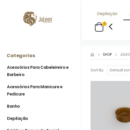
Depilação
0
SHOP
JULEO
Categorias
Acessórios Para Cabeleireiro e
Sort By:
Barbeiro
Acessórios Para Manicure e
Pedicure
Banho
Depilação