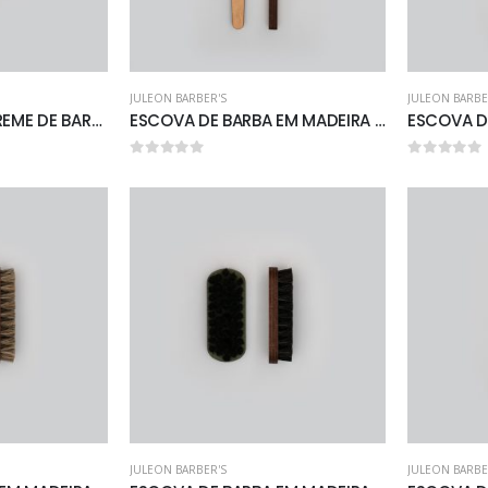
JULEON BARBER'S
JULEON BARBE
CUMBUCA PARA CREME DE BARBEAR
ESCOVA DE BARBA EM MADEIRA GRANDE NATURAL COM CERDAS NATURAIS
0
out of 5
0
out of 5
JULEON BARBER'S
JULEON BARBE