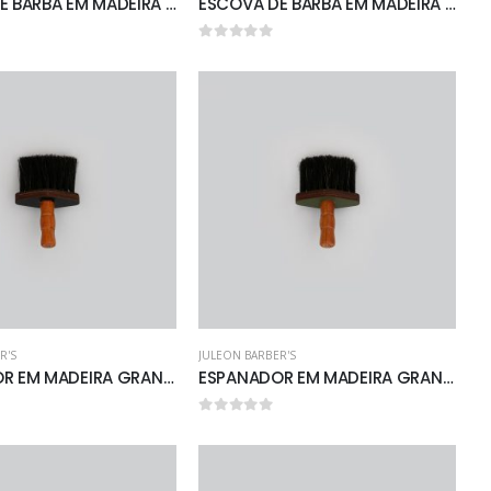
ESCOVA DE BARBA EM MADEIRA PEQUENA COM CERDAS NATURAIS
ESCOVA DE BARBA EM MADEIRA PEQUENA PRETA COM CERDAS NATURAIS
0
out of 5
R'S
JULEON BARBER'S
ESPANADOR EM MADEIRA GRANDE PRETO COM CERDAS NATURAIS
ESPANADOR EM MADEIRA GRANDE VERDE COM CERDAS NATURAIS
0
out of 5